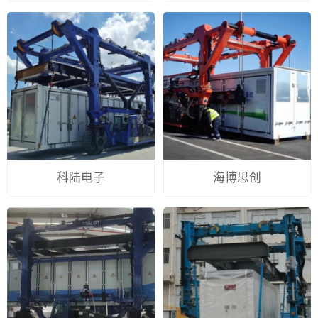
科陆电子
海博思创