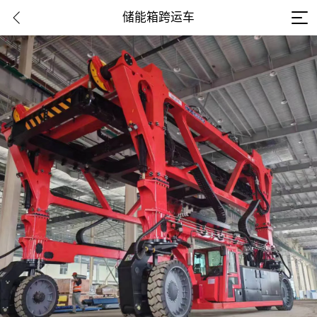
储能箱跨运车