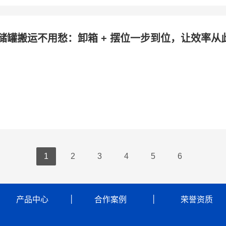
储罐搬运不用愁：卸箱 + 摆位一步到位，让效率从
1
2
3
4
5
6
        
产品中心
          │         
 合作案例
            │            
荣誉资质
      