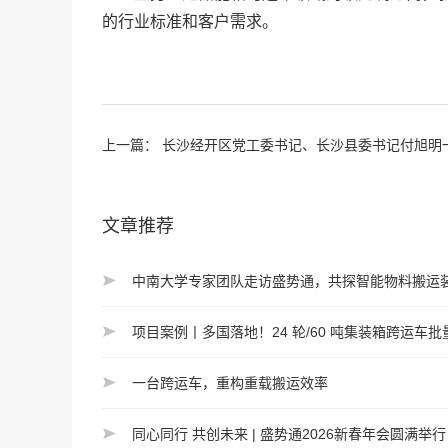
的行业标准和客户需求。
上一篇：
长沙经开区党工委书记、长沙县委书记付旭明一行调研盛势通，开
文章推荐
中南大学专家团队走访盛势通，共探智能物料搬运
项目案例丨多国落地！24 轮/60 吨集装箱跨运
一台跨运车，重构重载搬运效率
同心同行 共创未来 | 盛势通2026新春年会圆满举行