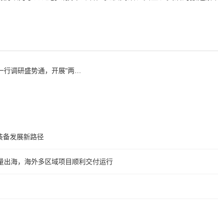
展"两重""两新"送解优专项行动
装备发展新路径
车批量出海，海外多区域项目顺利交付运行